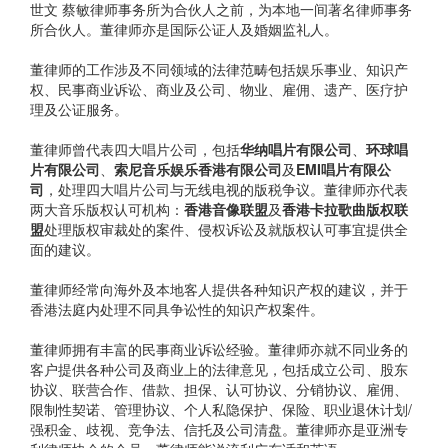
世文 蔡敏律师事务所为合伙人之前，为本地一间著名律师事务
所合伙人。董律师亦是国际公证人及婚姻监礼人。
董律师的工作涉及不同领域的法律范畴包括娱乐事业、知识产
权、民事商业诉讼、商业及公司、物业、雇佣、遗产、医疗护
理及公证服务。
董律师曾代表四大唱片公司，包括
华纳唱片有限公司
、
环球唱
片有限公司
、
索尼音乐娱乐香港有限公司
及
EMI唱片有限公
司
，处理四大唱片公司与无线电视的版税争议。董律师亦代表
两大音乐版权认可机构：
香港音像联盟
及
香港卡拉歌曲版权联
盟
处理版权审裁处的案件、侵权诉讼及就版权认可事宜提供全
面的建议。
董律师经常向海外及本地客人提供各种知识产权的建议，并于
香港法庭内处理不同具争讼性的知识产权案件。
董律师拥有丰富的民事商业诉讼经验。董律师亦就不同业务的
客户提供各种公司及商业上的法律意见，包括成立公司、股东
协议、联营合作、借款、担保、认可协议、分销协议、雇佣、
限制性契诺、管理协议、个人私隐保护、保险、职业退休计划/
强积金、歧视、竞争法、信托及公司清盘。董律师亦是亚洲专