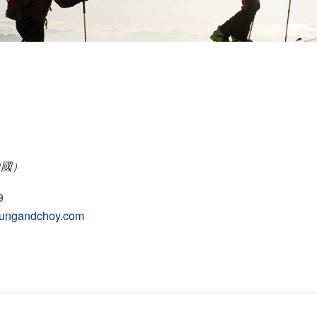
）
中國）
9
ungandchoy.com